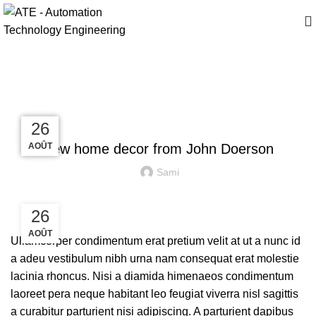
Blog
DECORATION
27
27
26
26
AOÛT
AOÛT
AOÛT
AOÛT
New home decor from John Doerson
Sami
26
AOÛT
Ullamcorper condimentum erat pretium velit at ut a nunc id
a adeu vestibulum nibh urna nam consequat erat molestie
lacinia rhoncus. Nisi a diamida himenaeos condimentum
laoreet pera neque habitant leo feugiat viverra nisl sagittis
a curabitur parturient nisi adipiscing. A parturient dapibus