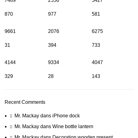
7489
2556
5427
870
977
581
9661
2076
6275
31
394
733
4144
9334
4047
329
28
143
Recent Comments
Mr. Mackay
dans
iPhone dock
Mr. Mackay
dans
Wine bottle lantern
Mr. Mackay
dans
Decoration wooden present